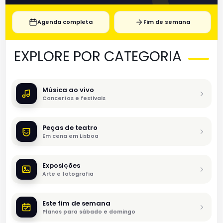
Agenda completa
Fim de semana
EXPLORE POR CATEGORIA
Música ao vivo
Concertos e festivais
Peças de teatro
Em cena em Lisboa
Exposições
Arte e fotografia
Este fim de semana
Planos para sábado e domingo