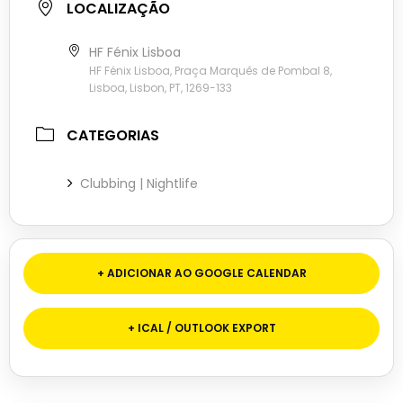
LOCALIZAÇÃO
HF Fénix Lisboa
HF Fénix Lisboa, Praça Marquês de Pombal 8,
Lisboa, Lisbon, PT, 1269-133
CATEGORIAS
Clubbing | Nightlife
+ ADICIONAR AO GOOGLE CALENDAR
+ ICAL / OUTLOOK EXPORT