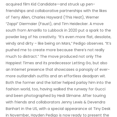
acquired film Kid Candidate—and struck up pen-
friendships and collaborative partnerships with the likes
of Terry Allen, Charles Hayward (This Heat), Werner
“Zappi” Diermaier (Faust), and Tim Heidecker. A move
south from Amarillo to Lubbock in 2020 put a spark to the
powder keg of his creativity. “It’s even more flat, desolate,
windy and dirty – like being on Mars,” Pedigo observes. “It’s
pushed me to create more because there’s not really
much to distract.” The move produced not only The
Happiest Times and its predecessor Letting Go, but also
an Internet presence that showcases a panoply of ever-
more outlandish outfits and an effortless deadpan wit.
Both the former and the latter helped parlay him into the
fashion world, too, having walked the runway for Gucci
and been photographed by Hedi Slimane. After touring
with friends and collaborators Jenny Lewis & Devendra
Banhart in the US, with a special appearance at Tiny Desk
in November, Hayden Pedigo is now ready to present the