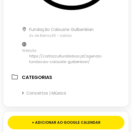
Fundação Calouste Gulbenkian
Av.de Berna,45 - Lisboa
Website
https://cartazculturallisboa.pt/agenda-
fundacao-calouste-gulbenkian/
CATEGORIAS
Concertos | Música
+ ADICIONAR AO GOOGLE CALENDAR