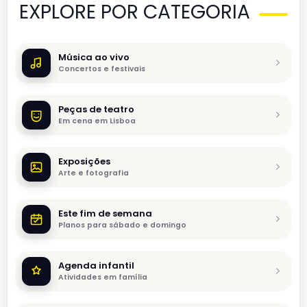
EXPLORE POR CATEGORIA
Música ao vivo
Concertos e festivais
Peças de teatro
Em cena em Lisboa
Exposições
Arte e fotografia
Este fim de semana
Planos para sábado e domingo
Agenda infantil
Atividades em família