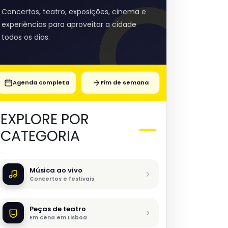
Concertos, teatro, exposições, cinema e
experiências para aproveitar a cidade
todos os dias.
Agenda completa
Fim de semana
EXPLORE POR
CATEGORIA
Música ao vivo
Concertos e festivais
Peças de teatro
Em cena em Lisboa