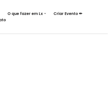
O que fazer em Lx
Criar Evento ✏
ato