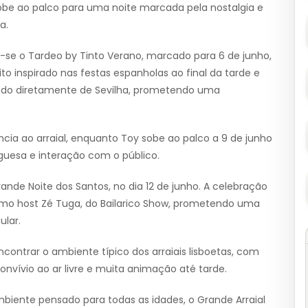
sobe ao palco para uma noite marcada pela nostalgia e
a.
-se o Tardeo by Tinto Verano, marcado para 6 de junho,
to inspirado nas festas espanholas ao final da tarde e
ndo diretamente de Sevilha, prometendo uma
ência ao arraial, enquanto Toy sobe ao palco a 9 de junho
guesa e interação com o público.
de Noite dos Santos, no dia 12 de junho. A celebração
omo host Zé Tuga, do Bailarico Show, prometendo uma
ular.
contrar o ambiente típico dos arraiais lisboetas, com
onvívio ao ar livre e muita animação até tarde.
ente pensado para todas as idades, o Grande Arraial