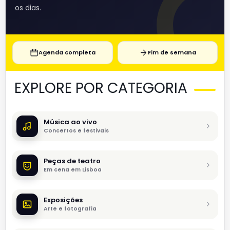
os dias.
Agenda completa
Fim de semana
EXPLORE POR CATEGORIA
Música ao vivo
Concertos e festivais
Peças de teatro
Em cena em Lisboa
Exposições
Arte e fotografia