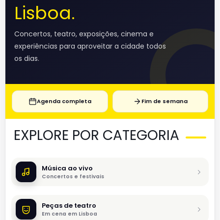
Lisboa.
Concertos, teatro, exposições, cinema e
experiências para aproveitar a cidade todos
os dias.
Agenda completa
Fim de semana
EXPLORE POR CATEGORIA
Música ao vivo
Concertos e festivais
Peças de teatro
Em cena em Lisboa