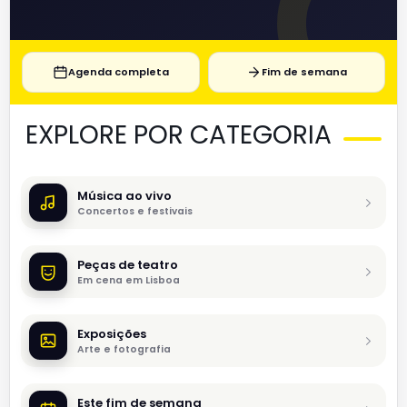
Agenda completa
Fim de semana
EXPLORE POR CATEGORIA
Música ao vivo
Concertos e festivais
Peças de teatro
Em cena em Lisboa
Exposições
Arte e fotografia
Este fim de semana