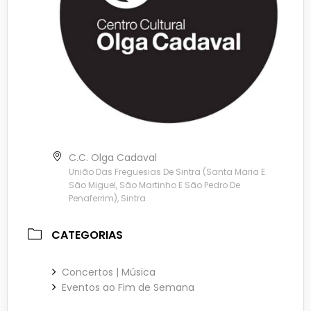
C.C. Olga Cadaval
União Das Freguesias De Sintra (Santa Maria E
São Miguel, São Martinho E São Pedro De
Penaferrim), Sintra
CATEGORIAS
Concertos | Música
Eventos ao Fim de Semana