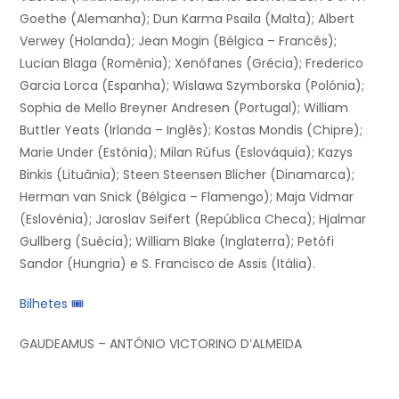
Goethe (Alemanha); Dun Karma Psaila (Malta); Albert
Verwey (Holanda); Jean Mogin (Bélgica – Francês);
Lucian Blaga (Roménia); Xenófanes (Grécia); Frederico
Garcia Lorca (Espanha); Wislawa Szymborska (Polónia);
Sophia de Mello Breyner Andresen (Portugal); William
Buttler Yeats (Irlanda – Inglês); Kostas Mondis (Chipre);
Marie Under (Estónia); Milan Rúfus (Eslováquia); Kazys
Binkis (Lituânia); Steen Steensen Blicher (Dinamarca);
Herman van Snick (Bélgica – Flamengo); Maja Vidmar
(Eslovénia); Jaroslav Seifert (República Checa); Hjalmar
Gullberg (Suécia); William Blake (Inglaterra); Petófi
Sandor (Hungria) e S. Francisco de Assis (Itália).
Bilhetes 🎟
GAUDEAMUS – ANTÓNIO VICTORINO D’ALMEIDA