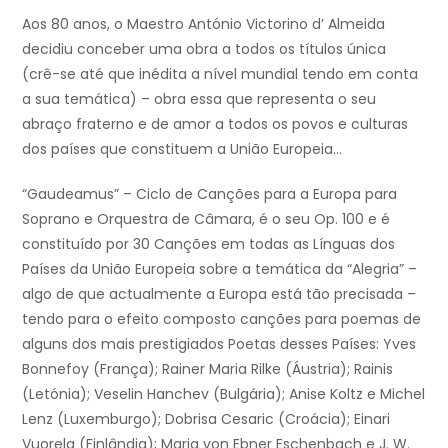
Aos 80 anos, o Maestro António Victorino d’ Almeida
decidiu conceber uma obra a todos os títulos única
(crê-se até que inédita a nível mundial tendo em conta
a sua temática) – obra essa que representa o seu
abraço fraterno e de amor a todos os povos e culturas
dos países que constituem a União Europeia…
“Gaudeamus” – Ciclo de Canções para a Europa para
Soprano e Orquestra de Câmara, é o seu Op. 100 e é
constituído por 30 Canções em todas as Línguas dos
Países da União Europeia sobre a temática da “Alegria” –
algo de que actualmente a Europa está tão precisada –
tendo para o efeito composto canções para poemas de
alguns dos mais prestigiados Poetas desses Países: Yves
Bonnefoy (França); Rainer Maria Rilke (Áustria); Rainis
(Letónia); Veselin Hanchev (Bulgária); Anise Koltz e Michel
Lenz (Luxemburgo); Dobrisa Cesaric (Croácia); Einari
Vuorela (Finlândia); Maria von Ebner Eschenbach e J. W.