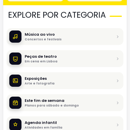
EXPLORE POR CATEGORIA
Música ao vivo
Concertos e festivais
Peças de teatro
Em cena em Lisboa
Exposições
Arte e fotografia
Este fim de semana
Planos para sábado e domingo
Agenda infantil
Atividades em família