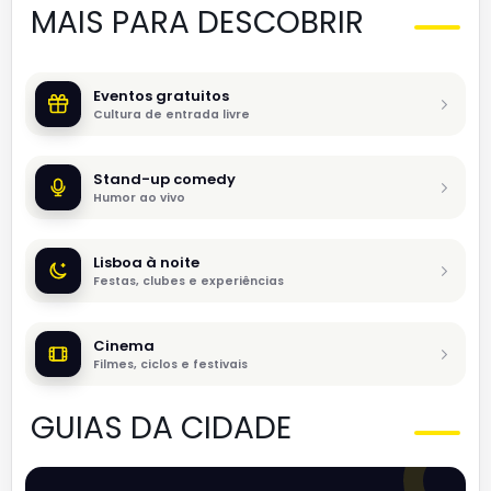
MAIS PARA DESCOBRIR
Eventos gratuitos
Cultura de entrada livre
Stand-up comedy
Humor ao vivo
Lisboa à noite
Festas, clubes e experiências
Cinema
Filmes, ciclos e festivais
GUIAS DA CIDADE