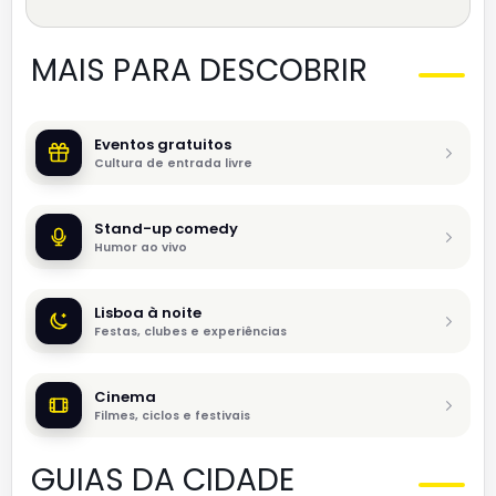
MAIS PARA DESCOBRIR
Eventos gratuitos
Cultura de entrada livre
Stand-up comedy
Humor ao vivo
Lisboa à noite
Festas, clubes e experiências
Cinema
Filmes, ciclos e festivais
GUIAS DA CIDADE