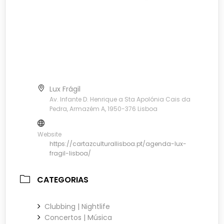
Lux Frágil
Av. Infante D. Henrique a Sta Apolónia Cais da
Pedra, Armazém A, 1950-376 Lisboa
Website
https://cartazculturallisboa.pt/agenda-lux-
fragil-lisboa/
CATEGORIAS
Clubbing | Nightlife
Concertos | Música