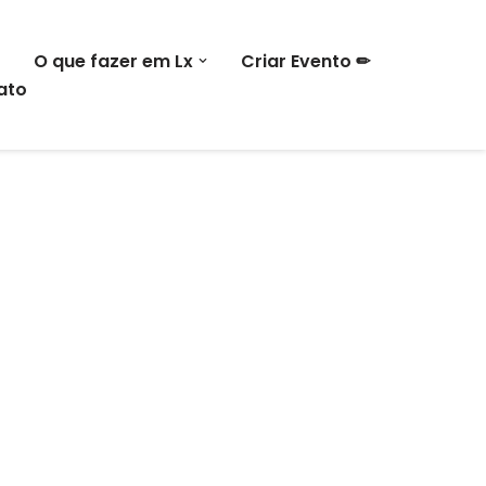
O que fazer em Lx
Criar Evento ✏
ato