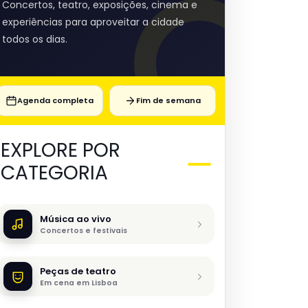
Concertos, teatro, exposições, cinema e
experiências para aproveitar a cidade
todos os dias.
Agenda completa
Fim de semana
EXPLORE POR
CATEGORIA
Música ao vivo
Concertos e festivais
Peças de teatro
Em cena em Lisboa