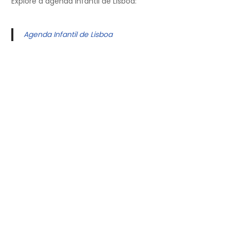
Explore a agenda infantil de Lisboa:
Agenda Infantil de Lisboa