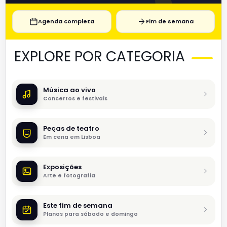
Agenda completa
Fim de semana
EXPLORE POR CATEGORIA
Música ao vivo
Concertos e festivais
Peças de teatro
Em cena em Lisboa
Exposições
Arte e fotografia
Este fim de semana
Planos para sábado e domingo