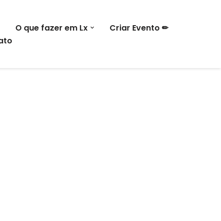
O que fazer em Lx
Criar Evento ✏
ato