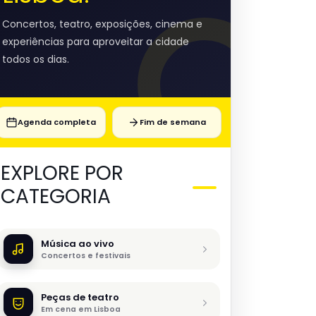
Concertos, teatro, exposições, cinema e
experiências para aproveitar a cidade
todos os dias.
Agenda completa
Fim de semana
EXPLORE POR
CATEGORIA
Música ao vivo
Concertos e festivais
Peças de teatro
Em cena em Lisboa