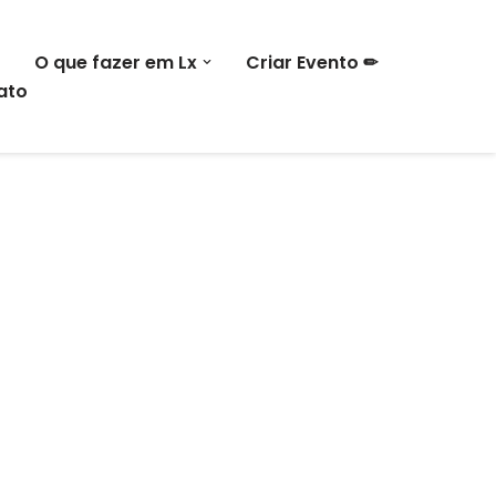
O que fazer em Lx
Criar Evento ✏
ato