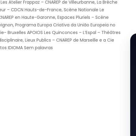
 Les Atelier Frappaz – CNAREP de Villeurbanne, La Brèche
geur – CDCN Hauts-de-France, Scène Nationale Le
 CNAREP en Haute-Garonne, Espaces Pluriels – Scène
vignon, Programa Europa Criativa da União Europeia no
e- Bruxelles APOIOS Les Quinconces – L’Espal – Théâtres
sciplinaire, Lieux Publics – CNAREP de Marseille e a Cie
etos IDIOMA Sem palavras