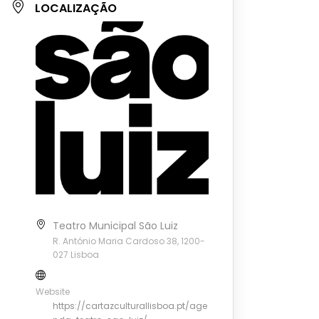
LOCALIZAÇÃO
Teatro Municipal São Luiz
R. António Maria Cardoso 38, 1200-
027 Lisboa
Website
https://cartazculturallisboa.pt/age