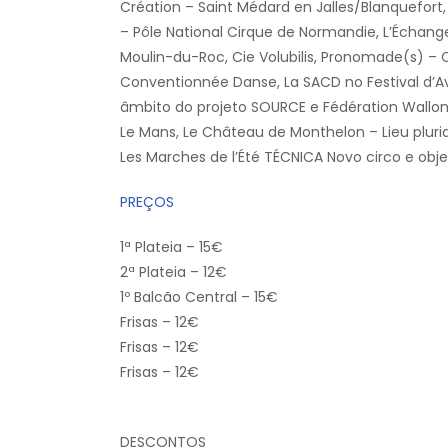
Création – Saint Médard en Jalles/Blanquefort,
– Pôle National Cirque de Normandie, L’Échan
Moulin-du-Roc, Cie Volubilis, Pronomade(s) –
Conventionnée Danse, La SACD no Festival d’A
âmbito do projeto SOURCE e Fédération Walloni
Le Mans, Le Château de Monthelon – Lieu pluridi
Les Marches de l’Été TÉCNICA Novo circo e obj
PREÇOS
1ª Plateia – 15€
2ª Plateia – 12€
1º Balcão Central – 15€
Frisas – 12€
Frisas – 12€
Frisas – 12€
DESCONTOS