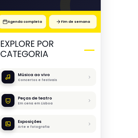
Agenda completa
Fim de semana
EXPLORE POR
CATEGORIA
Música ao vivo
Concertos e festivais
Peças de teatro
Em cena em Lisboa
Exposições
Arte e fotografia