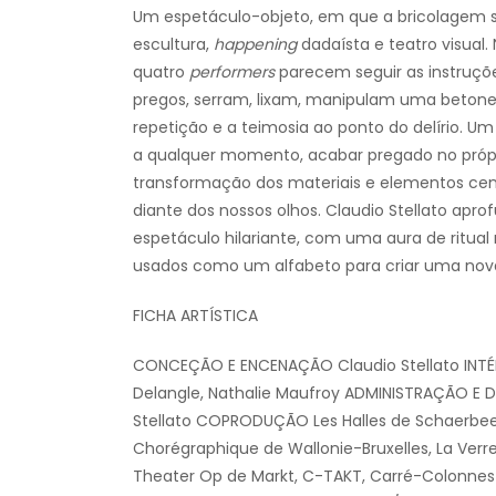
Um espetáculo-objeto, em que a bricolagem se
escultura,
happening
dadaísta e teatro visual
quatro
performers
parecem seguir as instruçõ
pregos, serram, lixam, manipulam uma betoneir
repetição e a teimosia ao ponto do delírio. U
a qualquer momento, acabar pregado no própr
transformação dos materiais e elementos ceno
diante dos nossos olhos. Claudio Stellato apr
espetáculo hilariante, com uma aura de ritual
usados como um alfabeto para criar uma nov
FICHA ARTÍSTICA
CONCEÇÃO E ENCENAÇÃO Claudio Stellato INTÉRP
Delangle, Nathalie Maufroy ADMINISTRAÇÃO E D
Stellato COPRODUÇÃO Les Halles de Schaerbeek
Chorégraphique de Wallonie-Bruxelles, La Verre
Theater Op de Markt, C-TAKT, Carré-Colonnes 