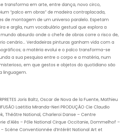
 transforma em arte, entre dança, novo circo,
. Num “palco em obras” de madeira contraplacada,
es de montagem de um universo paralelo. Espetam
a e argila, num vocabulário gestual que explora a
m mundo absurdo onde o chefe de obras corre o risco de,
io cenário… Verdadeiras pinturas ganham vida com a
gráficos; a matéria evolui e o palco transforma-se
ofunda a sua pesquisa entre o corpo e a matéria, num
 misterioso, em que gestos e objetos do quotidiano são
a linguagem.
RETES Joris Baltz, Oscar de Nova de la Fuente, Mathieu
IFUSÃO Laëtitia Miranda-Neri PRODUÇÃO Cie Claudio
, Théâtre National, Charleroi Danse – Centre
rie d’Alès – Pôle National Cirque Occitanie, Dommelhof –
– Scène Conventionnée d’Intérêt National Art et