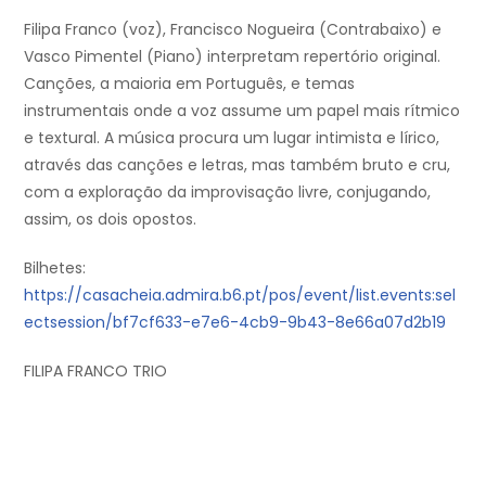
Filipa Franco (voz), Francisco Nogueira (Contrabaixo) e
Vasco Pimentel (Piano) interpretam repertório original.
Canções, a maioria em Português, e temas
instrumentais onde a voz assume um papel mais rítmico
e textural. A música procura um lugar intimista e lírico,
através das canções e letras, mas também bruto e cru,
com a exploração da improvisação livre, conjugando,
assim, os dois opostos.
Bilhetes:
https://casacheia.admira.b6.pt/pos/event/list.events:sel
ectsession/bf7cf633-e7e6-4cb9-9b43-8e66a07d2b19
FILIPA FRANCO TRIO