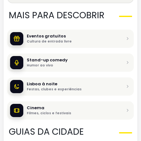
MAIS PARA DESCOBRIR
Eventos gratuitos
Cultura de entrada livre
Stand-up comedy
Humor ao vivo
Lisboa à noite
Festas, clubes e experiências
Cinema
Filmes, ciclos e festivais
GUIAS DA CIDADE