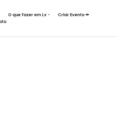
O que fazer em Lx
Criar Evento ✏
ato