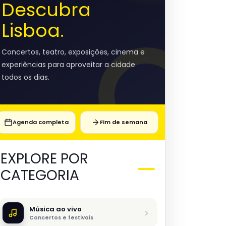
Descubra
Lisboa.
Concertos, teatro, exposições, cinema e
experiências para aproveitar a cidade
todos os dias.
Agenda completa
Fim de semana
EXPLORE POR
CATEGORIA
Música ao vivo
Concertos e festivais