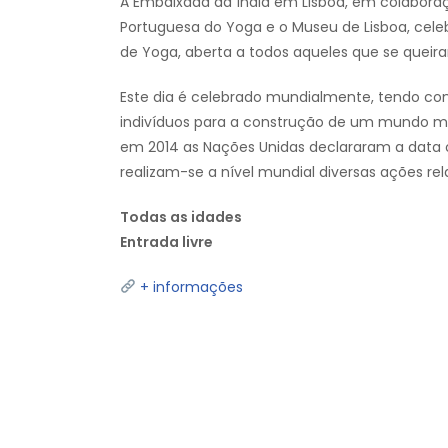
A Embaixada da Índia em Lisboa, em colabora
Portuguesa do Yoga e o Museu de Lisboa, cel
de Yoga, aberta a todos aqueles que se queiram
Este dia é celebrado mundialmente, tendo como
indivíduos para a construção de um mundo me
em 2014 as Nações Unidas declararam a data o
realizam-se a nível mundial diversas ações rel
Todas as idades
Entrada livre
+ informações