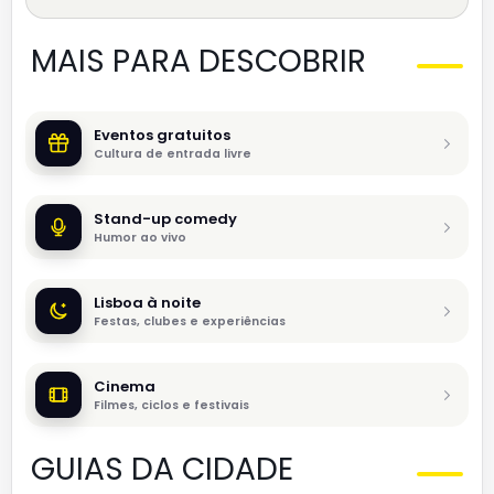
MAIS PARA DESCOBRIR
Eventos gratuitos
Cultura de entrada livre
Stand-up comedy
Humor ao vivo
Lisboa à noite
Festas, clubes e experiências
Cinema
Filmes, ciclos e festivais
GUIAS DA CIDADE