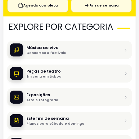
Agenda completa
Fim de semana
EXPLORE POR CATEGORIA
Música ao vivo
Concertos e festivais
Peças de teatro
Em cena em Lisboa
Exposições
Arte e fotografia
Este fim de semana
Planos para sábado e domingo