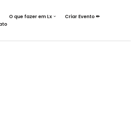
O que fazer em Lx
Criar Evento ✏
ato