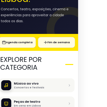
Concertos, teatro, exposições, cinema e
experiências para aproveitar a cidade
todos os dias.
Agenda completa
Fim de semana
EXPLORE POR
CATEGORIA
Música ao vivo
Concertos e festivais
Peças de teatro
Em cena em Lisboa