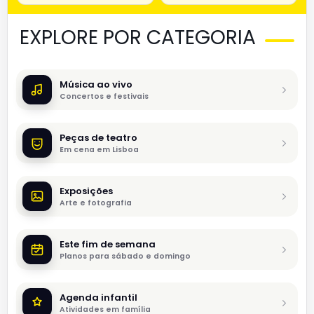
EXPLORE POR CATEGORIA
Música ao vivo
Concertos e festivais
Peças de teatro
Em cena em Lisboa
Exposições
Arte e fotografia
Este fim de semana
Planos para sábado e domingo
Agenda infantil
Atividades em família