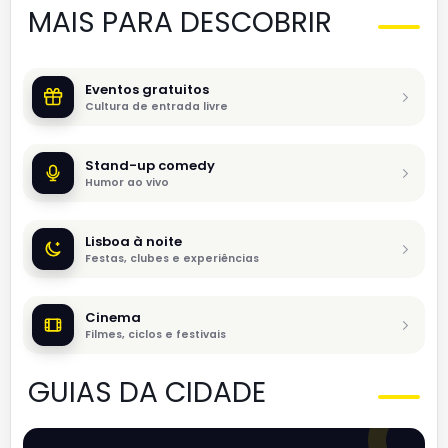
MAIS PARA DESCOBRIR
Eventos gratuitos
Cultura de entrada livre
Stand-up comedy
Humor ao vivo
Lisboa à noite
Festas, clubes e experiências
Cinema
Filmes, ciclos e festivais
GUIAS DA CIDADE