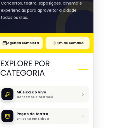
Concertos, teatro, exposições, cinema e
experiências para aproveitar a cidade
todos os dias.
Agenda completa
Fim de semana
EXPLORE POR
CATEGORIA
Música ao vivo
Concertos e festivais
Peças de teatro
Em cena em Lisboa