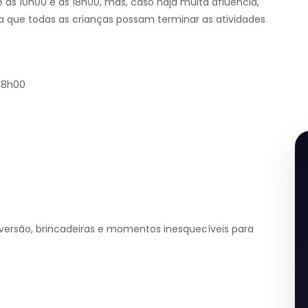
 as 10h00 e as 18h00, mas, caso haja muita afluência,
a que todas as crianças possam terminar as atividades
 18h00
versão, brincadeiras e momentos inesquecíveis para