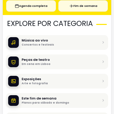
Agenda completa
Fim de semana
EXPLORE POR CATEGORIA
Música ao vivo
Concertos e festivais
Peças de teatro
Em cena em Lisboa
Exposições
Arte e fotografia
Este fim de semana
Planos para sábado e domingo