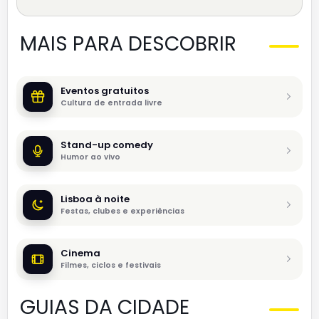
MAIS PARA DESCOBRIR
Eventos gratuitos
Cultura de entrada livre
Stand-up comedy
Humor ao vivo
Lisboa à noite
Festas, clubes e experiências
Cinema
Filmes, ciclos e festivais
GUIAS DA CIDADE