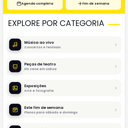
Agenda completa
Fim de semana
EXPLORE POR CATEGORIA
Música ao vivo
Concertos e festivais
Peças de teatro
Em cena em Lisboa
Exposições
Arte e fotografia
Este fim de semana
Planos para sábado e domingo