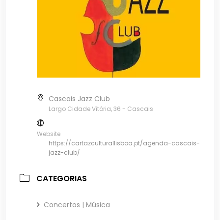
Cascais Jazz Club
Largo Cidade Vitória, 36 - Cascais
Website
https://cartazculturallisboa.pt/agenda-cascais-
jazz-club/
CATEGORIAS
Concertos | Música