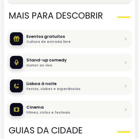
MAIS PARA DESCOBRIR
Eventos gratuitos
Cultura de entrada livre
Stand-up comedy
Humor ao vivo
Lisboa à noite
Festas, clubes e experiências
Cinema
Filmes, ciclos e festivais
GUIAS DA CIDADE