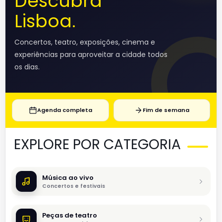
Descubra
Lisboa.
Concertos, teatro, exposições, cinema e
experiências para aproveitar a cidade todos
os dias.
Agenda completa
Fim de semana
EXPLORE POR CATEGORIA
Música ao vivo
Concertos e festivais
Peças de teatro