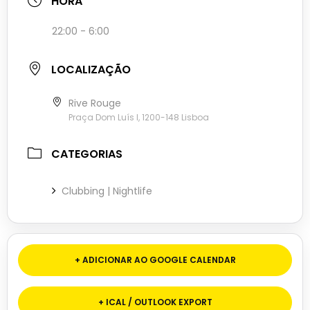
HORA
22:00 - 6:00
LOCALIZAÇÃO
Rive Rouge
Praça Dom Luís I, 1200-148 Lisboa
CATEGORIAS
Clubbing | Nightlife
+ ADICIONAR AO GOOGLE CALENDAR
+ ICAL / OUTLOOK EXPORT