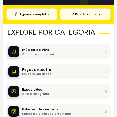
Agenda completa
Fim de semana
EXPLORE POR CATEGORIA
Música ao vivo
Concertos e festivais
Peças de teatro
Em cena em Lisboa
Exposições
Arte e fotografia
Este fim de semana
Planos para sábado e domingo