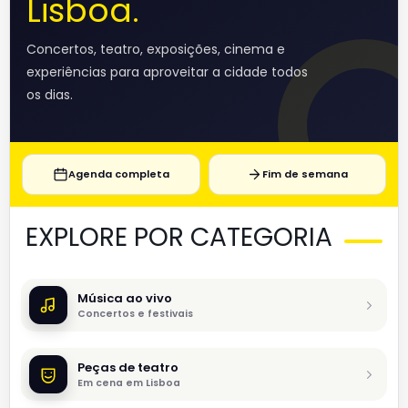
Lisboa.
Concertos, teatro, exposições, cinema e
experiências para aproveitar a cidade todos
os dias.
Agenda completa
Fim de semana
EXPLORE POR CATEGORIA
Música ao vivo
Concertos e festivais
Peças de teatro
Em cena em Lisboa