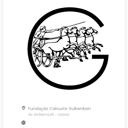
Fundação Calouste Gulbenkian
Av.de Berna,45 - Lisboa