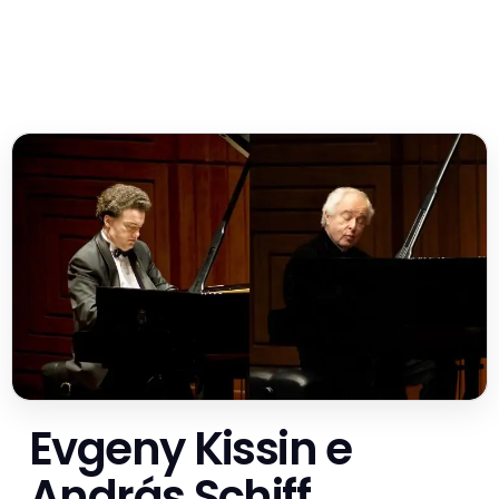
Evgeny Kissin e
András Schiff