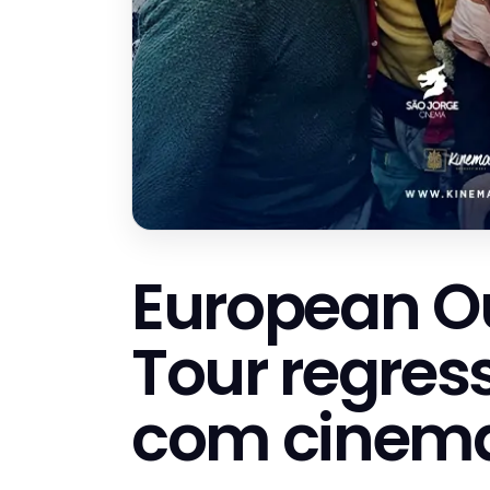
European O
Tour regres
com cinema