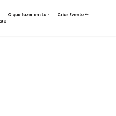
O que fazer em Lx
Criar Evento ✏
ato