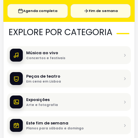
Agenda completa
Fim de semana
EXPLORE POR CATEGORIA
Música ao vivo
Concertos e festivais
Peças de teatro
Em cena em Lisboa
Exposições
Arte e fotografia
Este fim de semana
Planos para sábado e domingo