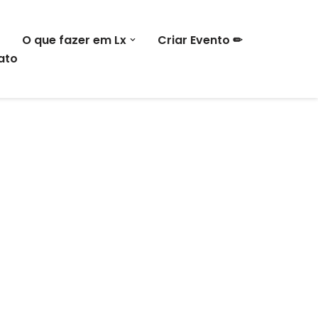
O que fazer em Lx
Criar Evento ✏
ato