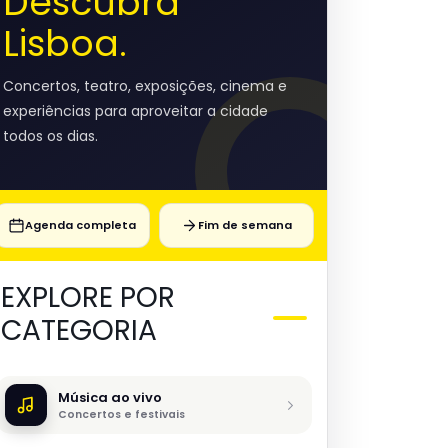
Descubra
Lisboa.
Concertos, teatro, exposições, cinema e
experiências para aproveitar a cidade
todos os dias.
Agenda completa
Fim de semana
EXPLORE POR
CATEGORIA
Música ao vivo
Concertos e festivais