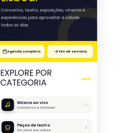
Concertos, teatro, exposições, cinema e
experiências para aproveitar a cidade
todos os dias.
Agenda completa
Fim de semana
EXPLORE POR
CATEGORIA
Música ao vivo
Concertos e festivais
Peças de teatro
Em cena em Lisboa