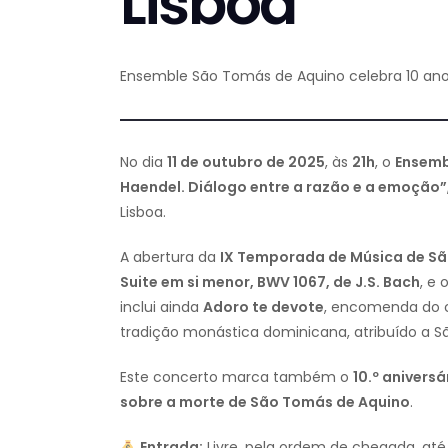
Lisboa
Ensemble São Tomás de Aquino celebra 10 an
No dia
11 de outubro de 2025
, às
21h
, o
Ensemb
Haendel. Diálogo entre a razão e a emoção”
Lisboa.
A abertura da
IX Temporada de Música de S
Suite em si menor, BWV 1067, de J.S. Bach
, e 
inclui ainda
Adoro te devote
, encomenda do 
tradição monástica dominicana, atribuído a 
Este concerto marca também o
10.º anivers
sobre a morte de São Tomás de Aquino
.
Entrada:
Livre, pela ordem de chegada, até