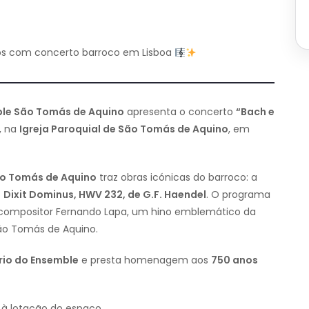
os com concerto barroco em Lisboa
le São Tomás de Aquino
apresenta o concerto
“Bach e
, na
Igreja Paroquial de São Tomás de Aquino
, em
ão Tomás de Aquino
traz obras icónicas do barroco: a
o
Dixit Dominus, HWV 232, de G.F. Haendel
. O programa
compositor Fernando Lapa, um hino emblemático da
São Tomás de Aquino.
ário do Ensemble
e presta homenagem aos
750 anos
 à lotação do espaço