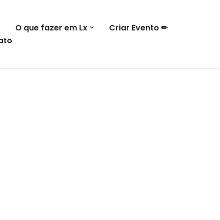
O que fazer em Lx
Criar Evento ✏
ato