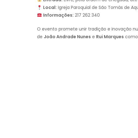
Local:
Igreja Paroquial de São Tomás de Aquin
Informações:
217 262 340
O evento promete unir tradição e inovação n
de
João Andrade Nunes
e
Rui Marques
como s