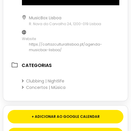
MusicBox Lisboa
R. Nova do Carvalho 24, 1200-019 Lisboa
Website
https://cartazculturallisboa.pt/agenda-
musicbox-lisboa/
CATEGORIAS
Clubbing | Nightlife
Concertos | Música
+ ADICIONAR AO GOOGLE CALENDAR