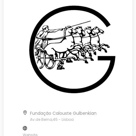
Fundação Calouste Gulbenkian
Av.de Berna,45 - Lisboa
Website