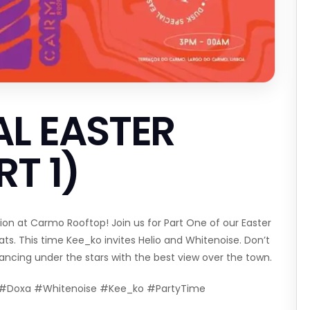
AL EASTER
RT 1)
ion at Carmo Rooftop! Join us for Part One of our Easter
eats. This time Kee_ko invites Helio and Whitenoise. Don’t
ancing under the stars with the best view over the town.
1 #Doxa #Whitenoise #Kee_ko #PartyTime