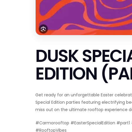
DUSK SPECI
EDITION (PA
Get ready for an unforgettable Easter celebrat
Special Edition parties featuring electrifying b
miss out on the ultimate rooftop experience d
#Carmorooftop #EasterSpecialEdition #part
#RooftopVibes