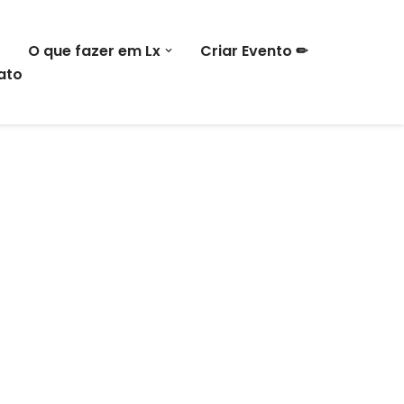
O que fazer em Lx
Criar Evento ✏
ato