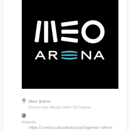
Meo Arena
Rossio dos Olivais, 1990-231 Lisboa
Website
https://cartazculturallisboa.pt/agenda-altice-