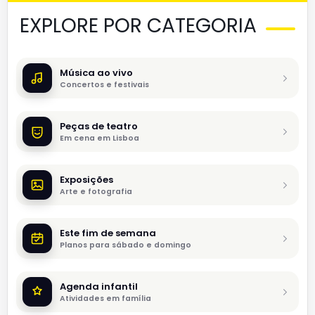
EXPLORE POR CATEGORIA
Música ao vivo
Concertos e festivais
Peças de teatro
Em cena em Lisboa
Exposições
Arte e fotografia
Este fim de semana
Planos para sábado e domingo
Agenda infantil
Atividades em família