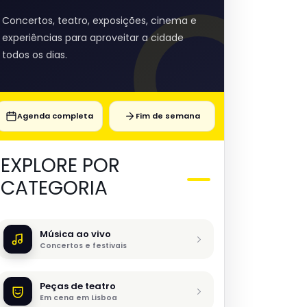
Concertos, teatro, exposições, cinema e
experiências para aproveitar a cidade
todos os dias.
Agenda completa
Fim de semana
EXPLORE POR
CATEGORIA
Música ao vivo
Concertos e festivais
Peças de teatro
Em cena em Lisboa