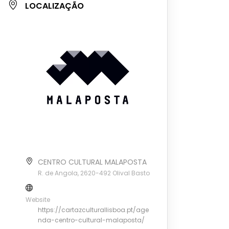
LOCALIZAÇÃO
CENTRO CULTURAL MALAPOSTA
R. de Angola, 2620-492 Olival Basto
Website
https://cartazculturallisboa.pt/age
nda-centro-cultural-malaposta/