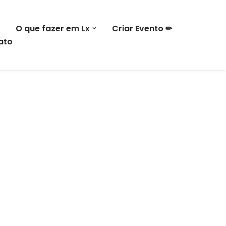
O que fazer em Lx
Criar Evento ✏
ato