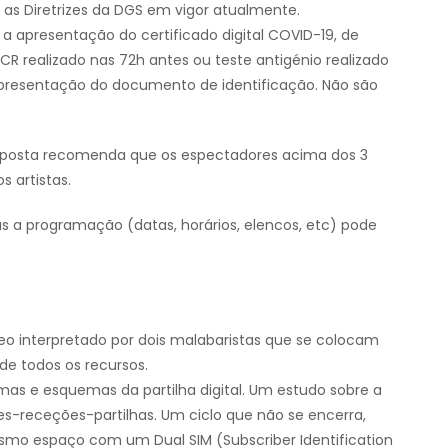
as Diretrizes da DGS em vigor atualmente.
io a apresentação do certificado digital COVID-19, de
R realizado nas 72h antes ou teste antigénio realizado
presentação do documento de identificação. Não são
laposta recomenda que os espectadores acima dos 3
s artistas.
s a programação (datas, horários, elencos, etc) pode
o interpretado por dois malabaristas que se colocam
 de todos os recursos.
mas e esquemas da partilha digital. Um estudo sobre a
ses-receções-partilhas. Um ciclo que não se encerra,
esmo espaço com um Dual SIM (Subscriber Identification