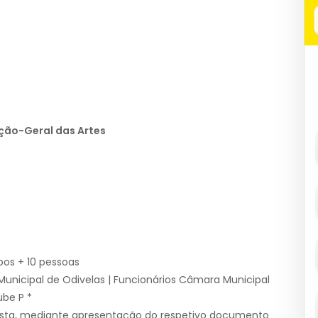
eção-Geral das Artes
pos + 10 pessoas
Municipal de Odivelas | Funcionários Câmara Municipal
ube P *
osta, mediante apresentação do respetivo documento