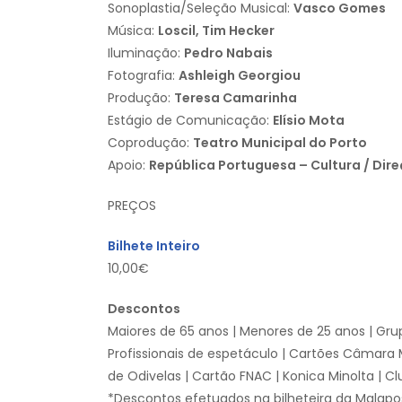
Sonoplastia/Seleção Musical:
Vasco Gomes
Música:
Loscil, Tim Hecker
Iluminação:
Pedro Nabais
Fotografia:
Ashleigh Georgiou
Produção:
Teresa Camarinha
Estágio de Comunicação:
Elísio Mota
Coprodução:
Teatro Municipal do Porto
Apoio:
República Portuguesa – Cultura / Dir
PREÇOS
Bilhete Inteiro
10,00€
Descontos
Maiores de 65 anos | Menores de 25 anos | Gru
Profissionais de espetáculo | Cartões Câmara 
de Odivelas | Cartão FNAC | Konica Minolta | Cl
*Descontos efetuados na bilheteira da Malap