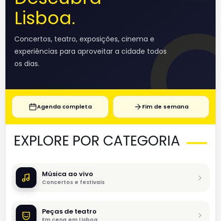
Lisboa.
Concertos, teatro, exposições, cinema e
experiências para aproveitar a cidade todos
os dias.
Agenda completa
Fim de semana
EXPLORE POR CATEGORIA
Música ao vivo
Concertos e festivais
Peças de teatro
Em cena em Lisboa