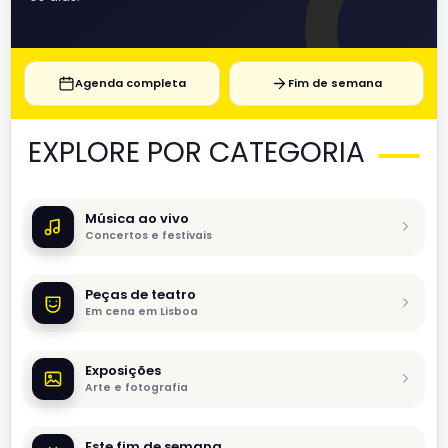
Agenda completa
Fim de semana
EXPLORE POR CATEGORIA
Música ao vivo
Concertos e festivais
Peças de teatro
Em cena em Lisboa
Exposições
Arte e fotografia
Este fim de semana