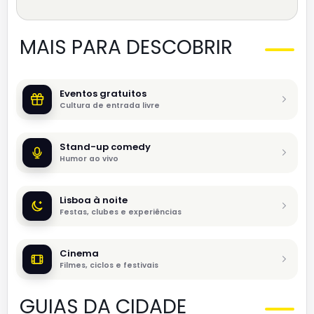
MAIS PARA DESCOBRIR
Eventos gratuitos
Cultura de entrada livre
Stand-up comedy
Humor ao vivo
Lisboa à noite
Festas, clubes e experiências
Cinema
Filmes, ciclos e festivais
GUIAS DA CIDADE