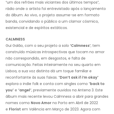
“um dos refrões mais viciantes dos últimos tempos”,
rádio onde o artista foi entrevistado após o lançamento
do álbum. Ao vivo, o projeto assume-se em formato
banda, convidando o público a um clamor cósmico,
existencial e de espíritos extáticos.
CALMNESS
Gui Galão, com o seu projeto a solo
‘Calmness’
, tem
construído músicas introspectivas que tocam no amor
não correspondido, em desgostos, e falta de
comunicação. Feitas inteiramente no seu quarto em
Lisboa, a sua voz distinta dá um toque familiar e
reconfortante às suas faixas. “
Don’t ask if i’m okay
”
explora o indie folk e conta com singles como “
back to
you
” e “
angel
”, previamente ouvidos na Antena 3. Este
álbum mais recente levou Calmness a abrir para grandes
nomes como
Novo Amor
no Porto em Abril de 2022
e
Florist
em Valência em Março de 2023. Agora com