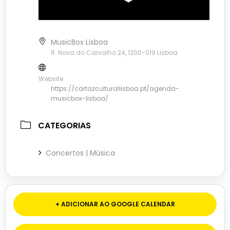
MusicBox Lisboa
R. Nova do Carvalho 24, 1200-019 Lisboa
Website
https://cartazculturallisboa.pt/agenda-
musicbox-lisboa/
CATEGORIAS
Concertos | Música
+ ADICIONAR AO GOOGLE CALENDAR