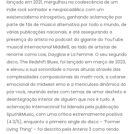
lançado em 2021, mergulhou na coalescência de um
indie rock sonhador e neopsicadélico com um
existencialismo introspetivo, ganhando aclamação por
parte de fãs de música alternativa por todo o mundo, de
várias publicações nacionais, e até assegurando a
presença do artista no podcast do gigante do YouTube
musical internacional Middle8, ao lado de artistas de
renome como Low, Dayglow e La Femme. O seu segundo
disco, The Redshift Blues, foi lançado em março de 2023,
e elevou a sua sonoridade a novas alturas através das
complexidades composicionais do math-rock, a catarse
emocional do midwest emo e a meticulosa dinâmica do
pós-rock, reunindo estes com temas de amor desfeito e
desintegração interior de alguém que nos é tudo. A
aclamação internacional foi liderada pela publicação
SputnikMusic, com uma crítica extremamente positiva
(4.3/5), enquanto o primeiro single do disco – “Former
Living Thing” – foi descrito pela Antena 3 como tendo