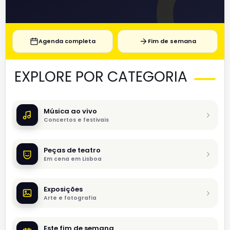
Agenda completa
Fim de semana
EXPLORE POR CATEGORIA
Música ao vivo
Concertos e festivais
Peças de teatro
Em cena em Lisboa
Exposições
Arte e fotografia
Este fim de semana