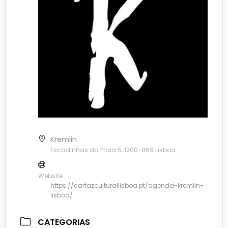
Kremlin
Escadinhas da Praia 5, 1200-869 Lisboa
Website
https://cartazculturallisboa.pt/agenda-kremlin-
lisboa/
CATEGORIAS