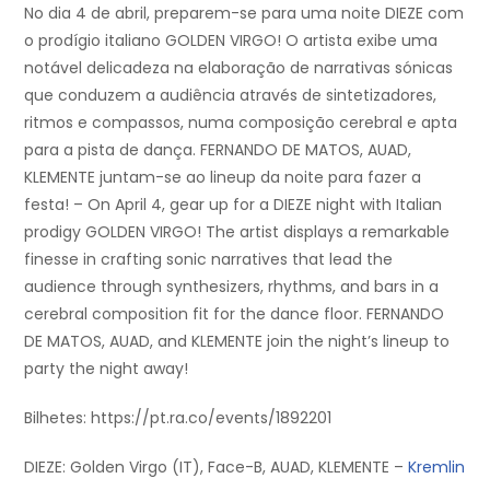
No dia 4 de abril, preparem-se para uma noite DIEZE com
o prodígio italiano GOLDEN VIRGO! O artista exibe uma
notável delicadeza na elaboração de narrativas sónicas
que conduzem a audiência através de sintetizadores,
ritmos e compassos, numa composição cerebral e apta
para a pista de dança. FERNANDO DE MATOS, AUAD,
KLEMENTE juntam-se ao lineup da noite para fazer a
festa! – On April 4, gear up for a DIEZE night with Italian
prodigy GOLDEN VIRGO! The artist displays a remarkable
finesse in crafting sonic narratives that lead the
audience through synthesizers, rhythms, and bars in a
cerebral composition fit for the dance floor. FERNANDO
DE MATOS, AUAD, and KLEMENTE join the night’s lineup to
party the night away!
Bilhetes: https://pt.ra.co/events/1892201
DIEZE: Golden Virgo (IT), Face-B, AUAD, KLEMENTE –
Kremlin