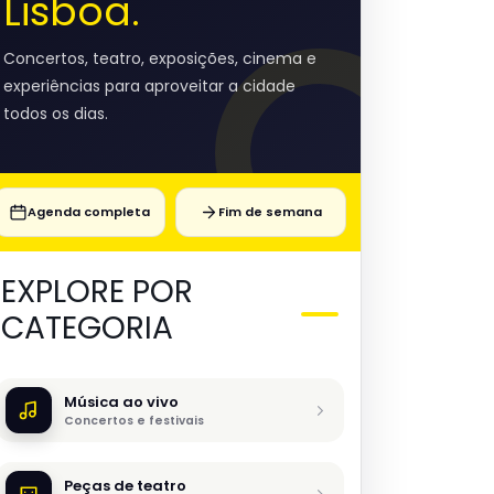
Lisboa.
Concertos, teatro, exposições, cinema e
experiências para aproveitar a cidade
todos os dias.
Agenda completa
Fim de semana
EXPLORE POR
CATEGORIA
Música ao vivo
Concertos e festivais
Peças de teatro