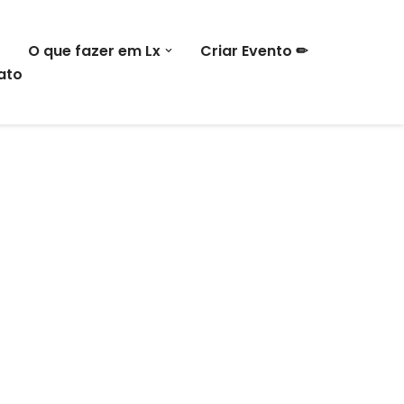
O que fazer em Lx
Criar Evento ✏
ato