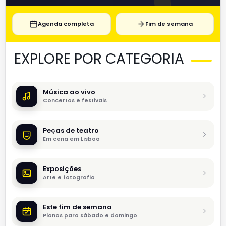
Agenda completa
Fim de semana
EXPLORE POR CATEGORIA
Música ao vivo
Concertos e festivais
Peças de teatro
Em cena em Lisboa
Exposições
Arte e fotografia
Este fim de semana
Planos para sábado e domingo