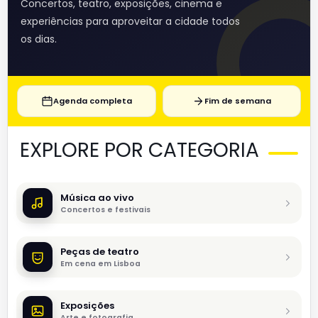
Concertos, teatro, exposições, cinema e
experiências para aproveitar a cidade todos
os dias.
Agenda completa
Fim de semana
EXPLORE POR CATEGORIA
Música ao vivo
Concertos e festivais
Peças de teatro
Em cena em Lisboa
Exposições
Arte e fotografia