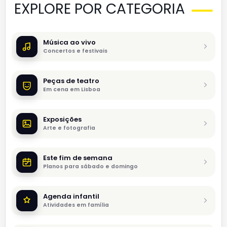
EXPLORE POR CATEGORIA
Música ao vivo
Concertos e festivais
Peças de teatro
Em cena em Lisboa
Exposições
Arte e fotografia
Este fim de semana
Planos para sábado e domingo
Agenda infantil
Atividades em família