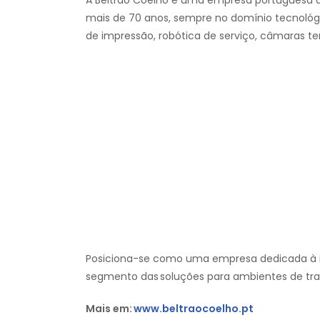
A Beltrão Coelho é uma empresa portuguesa d
mais de 70 anos, sempre no domínio tecnológi
de impressão, robótica de serviço, câmaras t
Posiciona-se como uma empresa dedicada à i
segmento das soluções para ambientes de trab
Mais em:
www.beltraocoelho.pt