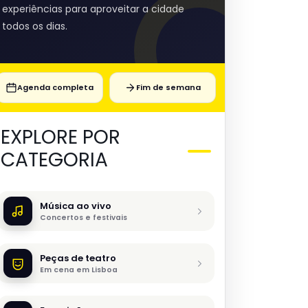
experiências para aproveitar a cidade
todos os dias.
Agenda completa
Fim de semana
EXPLORE POR
CATEGORIA
Música ao vivo
Concertos e festivais
Peças de teatro
Em cena em Lisboa