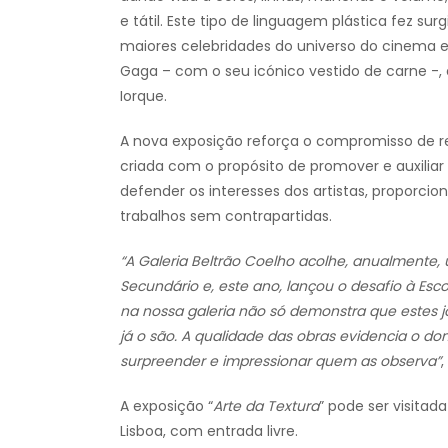
e tátil. Este tipo de linguagem plástica fez su
maiores celebridades do universo do cinema
Gaga – com o seu icónico vestido de carne -,
Iorque.
A nova exposição reforça o compromisso de res
criada com o propósito de promover e auxilia
defender os interesses dos artistas, proporci
trabalhos sem contrapartidas.
“A Galeria Beltrão Coelho acolhe, anualmente,
Secundário e, este ano, lançou o desafio à Esc
na nossa galeria não só demonstra que estes j
já o são. A qualidade das obras evidencia o dom
surpreender e impressionar quem as observa”
A exposição “
Arte da Textura
” pode ser visitad
Lisboa, com entrada livre.