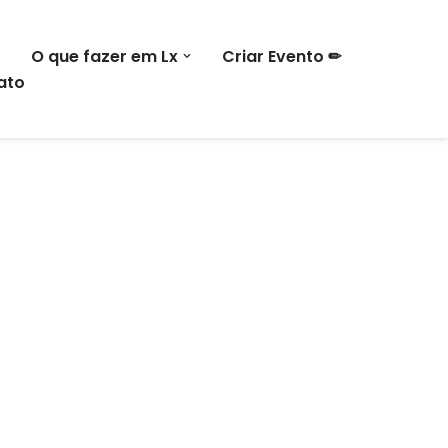
O que fazer em Lx
Criar Evento ✏
ato