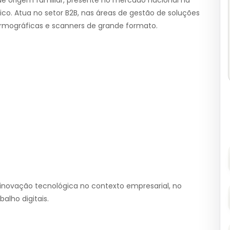
e origem familiar, presente no mercado nacional há
co. Atua no setor B2B, nas áreas de gestão de soluções
ermográficas e scanners de grande formato.
novação tecnológica no contexto empresarial, no
alho digitais.