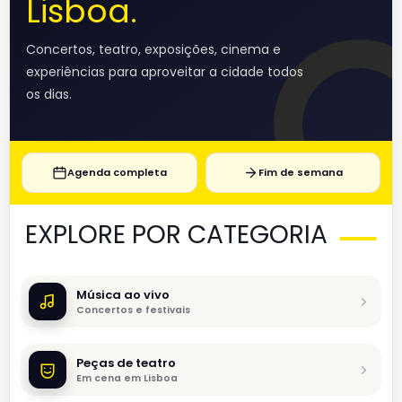
Lisboa.
Concertos, teatro, exposições, cinema e
experiências para aproveitar a cidade todos
os dias.
Agenda completa
Fim de semana
EXPLORE POR CATEGORIA
Música ao vivo
Concertos e festivais
Peças de teatro
Em cena em Lisboa