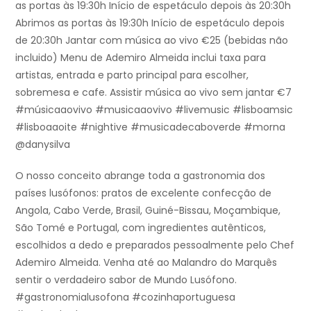
as portas às 19:30h Início de espetáculo depois às 20:30h
Abrimos as portas às 19:30h Início de espetáculo depois
de 20:30h Jantar com música ao vivo €25 (bebidas não
incluido) Menu de Ademiro Almeida inclui taxa para
artistas, entrada e parto principal para escolher,
sobremesa e cafe. Assistir música ao vivo sem jantar €7
#músicaaovivo #musicaaovivo #livemusic #lisboamsic
#lisboaaoite #nightive #musicadecaboverde #morna
@danysilva
O nosso conceito abrange toda a gastronomia dos
países lusófonos: pratos de excelente confecção de
Angola, Cabo Verde, Brasil, Guiné-Bissau, Moçambique,
São Tomé e Portugal, com ingredientes autênticos,
escolhidos a dedo e preparados pessoalmente pelo Chef
Ademiro Almeida. Venha até ao Malandro do Marquês
sentir o verdadeiro sabor de Mundo Lusófono.
#gastronomialusofona #cozinhaportuguesa