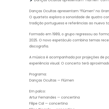
Danças Ocultas apresentam “Flúmen” com q
Danças Ocultas apresentam “Flúmen” no Grand
O quarteto explora a sonoridade de quatro c
tradição portuguesa e referências ao nuevo t
Formado em 1989, o grupo regressou ao formato
2025. O novo espetáculo combina temas rec
discografia.
A música é acompanhada por projeções de pa
experiência visual. O concerto terá aproxima
Programa:
Danças Ocultas — Flúmen
Em palco:
Artur Fernandes — concertina
Filipe Cal — concertina