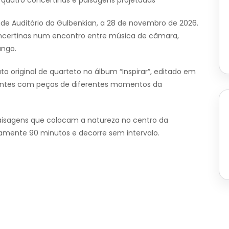
uatro concertinas e paisagens projetadas
e Auditório da Gulbenkian, a 28 de novembro de 2026.
oncertinas num encontro entre música de câmara,
ango.
 original de quarteto no álbum “Inspirar”, editado em
entes com peças de diferentes momentos da
isagens que colocam a natureza no centro da
damente 90 minutos e decorre sem intervalo.