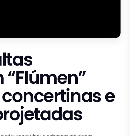
ltas
 “Flúmen”
concertinas e
projetadas