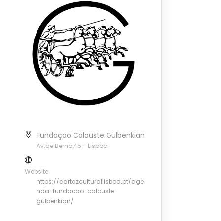
Fundação Calouste Gulbenkian
Av.de Berna,45 - Lisboa
Website
https://cartazculturallisboa.pt/age
nda-fundacao-calouste-
gulbenkian/