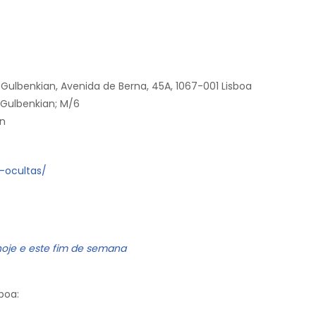
Gulbenkian, Avenida de Berna, 45A, 1067-001 Lisboa
 Gulbenkian; M/6
an
-ocultas/
hoje e este fim de semana
boa: