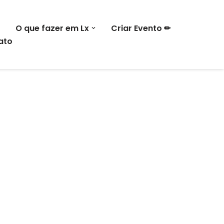
O que fazer em Lx
Criar Evento ✏
ato